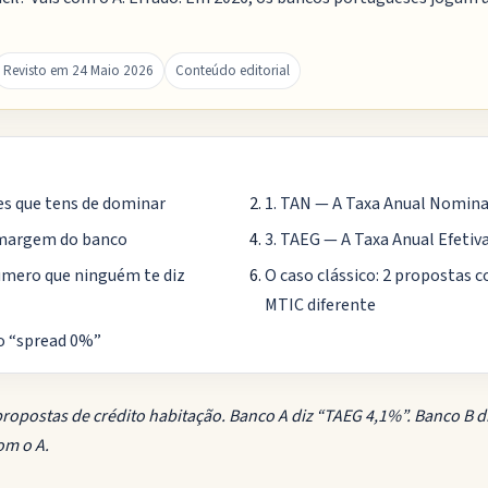
Revisto em 24 Maio 2026
Conteúdo editorial
es que tens de dominar
1. TAN — A Taxa Anual Nomina
 margem do banco
3. TAEG — A Taxa Anual Efetiv
úmero que ninguém te diz
O caso clássico: 2 propostas 
MTIC diferente
o “spread 0%”
propostas de crédito habitação. Banco A diz “TAEG 4,1%”. Banco B d
om o A.