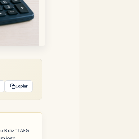
Copiar
co B diz "TAEG
 um jogo