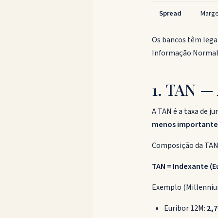
Spread
Marge
Os bancos têm lega
Informação Normaliz
1. TAN —
A TAN é a taxa de ju
menos importante
Composição da TAN n
TAN = Indexante (E
Exemplo (Millennium
Euribor 12M:
2,