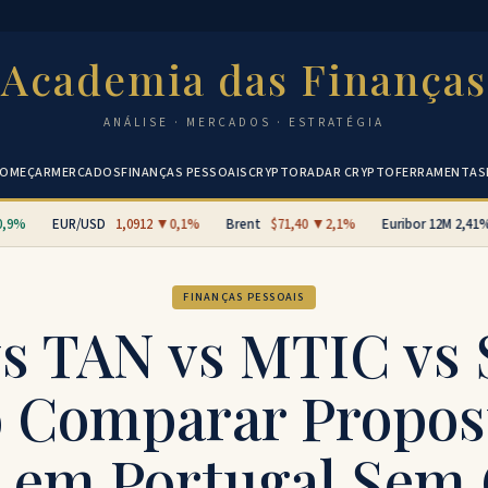
Academia das Finanças
ANÁLISE · MERCADOS · ESTRATÉGIA
OMEÇAR
MERCADOS
FINANÇAS PESSOAIS
CRYPTO
RADAR CRYPTO
FERRAMENTAS
9%
EUR/USD
1,0912 ▼0,1%
Brent
$71,40 ▼2,1%
Euribor 12M
2,41%
FINANÇAS PESSOAIS
s TAN vs MTIC vs 
Comparar Propos
o em Portugal Sem 