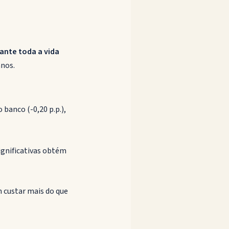
rante toda a vida
anos.
o banco (-0,20 p.p.),
ignificativas obtém
 custar mais do que