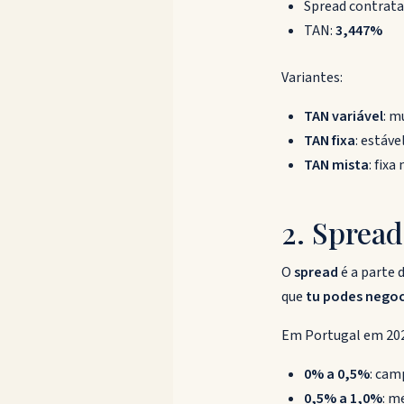
Spread contrat
TAN:
3,447%
Variantes:
TAN variável
: m
TAN fixa
: estáve
TAN mista
: fix
2. Sprea
O
spread
é a parte 
que
tu podes negoc
Em Portugal em 202
0% a 0,5%
: cam
0,5% a 1,0%
: m