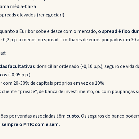
gama média-baixa
: spreads elevados (renegociar!)
nquanto a Euribor sobe e desce com o mercado,
o spread é fixo du
ar 0,2 p.p. a menos no spread = milhares de euros poupados em 30 
ad:
das facultativas
: domiciliar ordenado (-0,10 p.p.), seguro de vida d
cos (-0,05 p.p.)
ar com 20-30% de capitais próprios em vez de 10%
e
: cliente “private”, de banca de investimento, ou com poupanças s
ções por vendas associadas têm
custo
. Os seguros do banco podem
a sempre o MTIC com e sem.