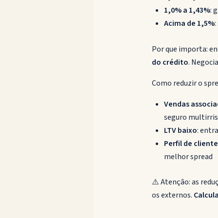
1,0% a 1,43%
: 
Acima de 1,5%
Por que importa: e
do crédito
. Negoci
Como reduzir o spre
Vendas associa
seguro multirris
LTV baixo
: entr
Perfil de client
melhor spread
⚠️ Atenção: as redu
os externos.
Calcul