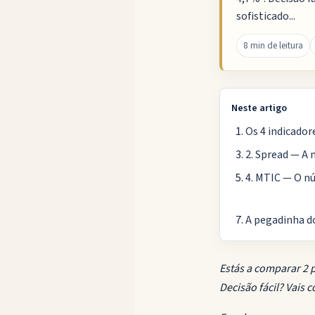
sofisticado...
8 min de leitura
Neste artigo
Os 4 indicador
2. Spread — A
4. MTIC — O n
A pegadinha d
Estás a comparar 2 
Decisão fácil? Vais c