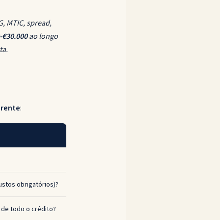
, MTIC, spread,
-€30.000
ao longo
ta.
erente
:
custos obrigatórios)?
 de todo o crédito?