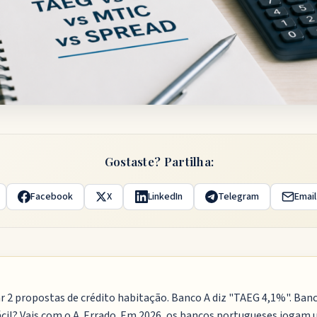
Gostaste? Partilha:
Facebook
X
LinkedIn
Telegram
Email
r 2 propostas de crédito habitação. Banco A diz "TAEG 4,1%". Ban
ácil? Vais com o A. Errado. Em 2026, os bancos portugueses jogam