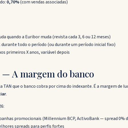
ado:
0,70%
(com vendas associadas)
uda quando a Euribor muda (revista cada 3, 6 ou 12 meses)
l durante todo o período (ou durante um período inicial fixo)
a nos primeiros X anos, variável depois
d — A margem do banco
da TAN que o banco cobra por cima do indexante. É a margem de luc
iar
.
6:
panhas promocionais (Millennium BCP, ActivoBank — spread 0% d
elhores spreads para perfis fortes