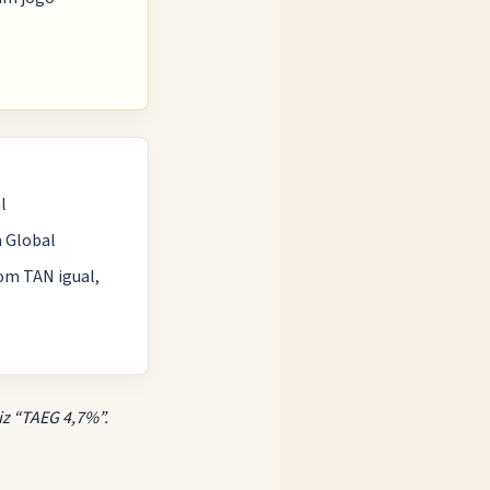
l
a Global
com TAN igual,
iz “TAEG 4,7%”.