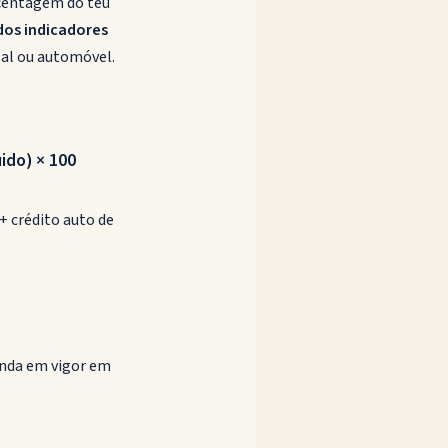
rcentagem do teu
os indicadores
al ou automóvel.
ido) × 100
+ crédito auto de
inda em vigor em