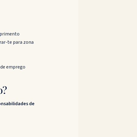
umprimento
irar-te para zona
a de emprego
o?
nsabilidades de