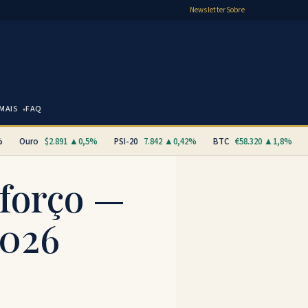
Newsletter
Sobre
MAIS
FAQ
Ouro
$2.891 ▲0,5%
PSI-20
7.842 ▲0,42%
BTC
€58.320 ▲1,8%
E
sforço —
2026