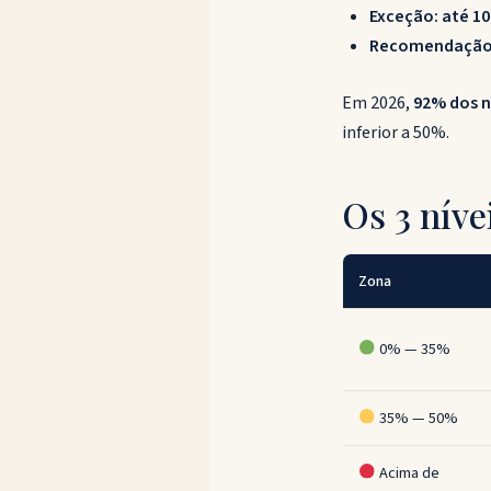
Exceção: até 1
Recomendação 
Em 2026,
92% dos 
inferior a 50%.
Os 3 níve
Zona
0% — 35%
35% — 50%
Acima de