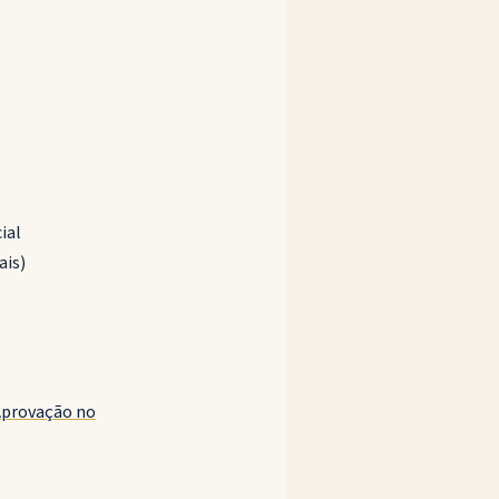
ial
ais)
Aprovação no