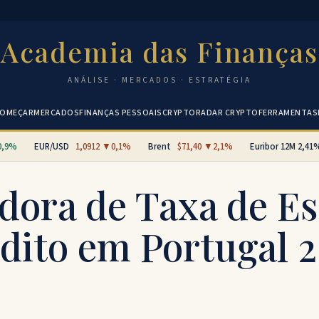
Academia das Finanças
ANÁLISE · MERCADOS · ESTRATÉGIA
OMEÇAR
MERCADOS
FINANÇAS PESSOAIS
CRYPTO
RADAR CRYPTO
FERRAMENTAS
9%
EUR/USD
1,0912 ▼0,1%
Brent
$71,40 ▼2,1%
Euribor 12M
2,41%
dora de Taxa de E
dito em Portugal 