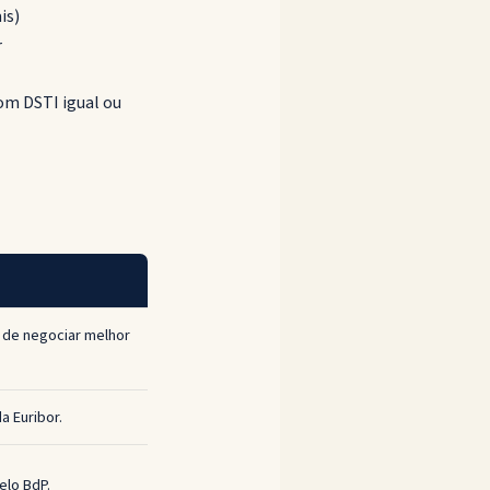
is)
r
om DSTI igual ou
 de negociar melhor
a Euribor.
elo BdP.