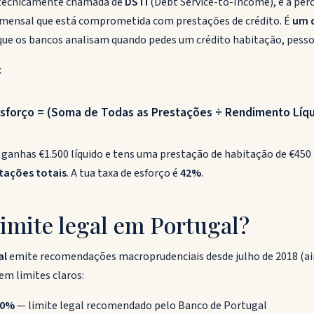
 tecnicamente chamada de
DSTI
(Debt Service-to-Income), é a pe
 mensal que está comprometida com prestações de crédito. É
um d
ue os bancos analisam quando pedes um crédito habitação, pesso
:
sforço = (Soma de Todas as Prestações ÷ Rendimento Líqu
 ganhas €1.500 líquido e tens uma prestação de habitação de €450 
tações totais
. A tua taxa de esforço é
42%
.
limite legal em Portugal?
al
emite recomendações macroprudenciais desde julho de 2018 (a
em limites claros:
50%
— limite legal recomendado pelo Banco de Portugal