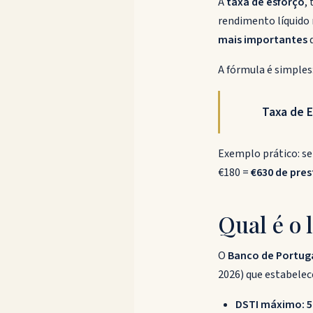
A
taxa de esforço
,
rendimento líquido
mais importantes
q
A fórmula é simples
Taxa de E
Exemplo prático: se
€180 =
€630 de pres
Qual é o 
O
Banco de Portug
2026) que estabelec
DSTI máximo: 