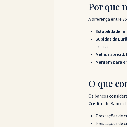
Por que m
A diferença entre 3
Estabilidade fi
Subidas da Euri
crítica
Melhor spread
:
Margem para e
O que con
Os bancos conside
Crédito
do Banco de
Prestações de c
Prestações de c