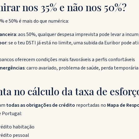
irar nos 35% e não nos 50%?
5% e 50% é mais do que numérica:
nanceira
: aos 50%, qualquer despesa imprevista pode levar a inc
bor
: se o teu DSTI já está no limite, uma subida da Euribor pode at
 bancos oferecem condições mais favoráveis a perfis confortáveis
mergências
: carro avariado, problema de saúde, perda temporári
ta no cálculo da taxa de esforç
ram
todas as obrigações de crédito
reportadas no
Mapa de Respo
 Portugal:
rédito habitação
rédito pessoal